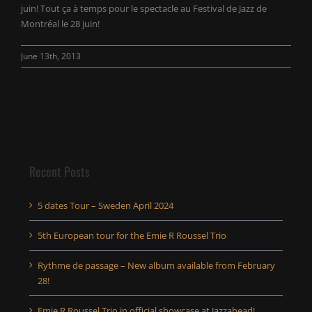
juin! Tout ça à temps pour le spectacle au Festival de Jazz de
Montréal le 28 juin!
June 13th, 2013
Recent Posts
5 dates Tour – Sweden April 2024
5th European tour for the Emie R Roussel Trio
Rythme de passage – New album available from February
28!
Emie R Roussel Trio in official showcase at Jazzahead!