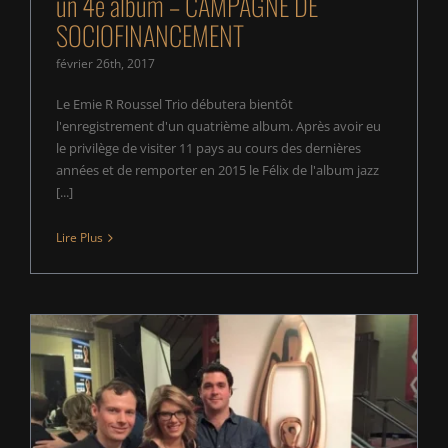
un 4e album – CAMPAGNE DE
SOCIOFINANCEMENT
février 26th, 2017
Le Emie R Roussel Trio débutera bientôt
l'enregistrement d'un quatrième album. Après avoir eu
le privilège de visiter 11 pays au cours des dernières
années et de remporter en 2015 le Félix de l'album jazz
[...]
Lire Plus