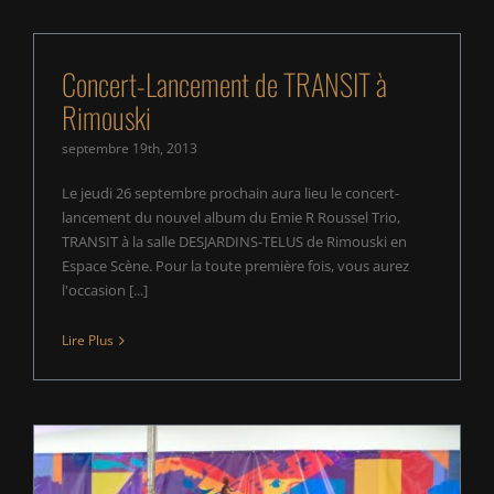
Concert-Lancement de TRANSIT à
Rimouski
septembre 19th, 2013
Le jeudi 26 septembre prochain aura lieu le concert-
lancement du nouvel album du Emie R Roussel Trio,
TRANSIT à la salle DESJARDINS-TELUS de Rimouski en
Espace Scène. Pour la toute première fois, vous aurez
l'occasion [...]
Lire Plus