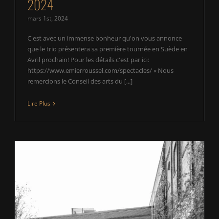
2024
mars 1st, 2024
C'est avec un immense bonheur qu'on vous annonce
que le trio présentera sa première tournée en Suède en
Avril prochain! Pour les détails c'est par ici:
https://www.emierroussel.com/spectacles/ « Nous
remercions le Conseil des arts du [...]
Lire Plus