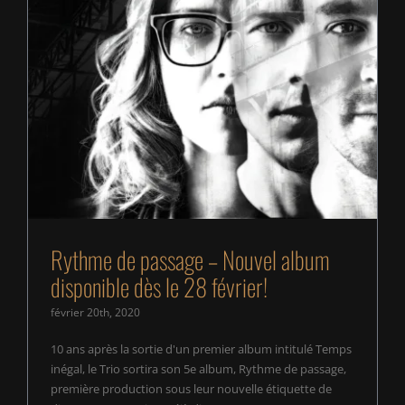
Rythme de passage – Nouvel album disponible
dès le 28 février!
Rythme de passage – Nouvel album
disponible dès le 28 février!
février 20th, 2020
10 ans après la sortie d'un premier album intitulé Temps
inégal, le Trio sortira son 5e album, Rythme de passage,
première production sous leur nouvelle étiquette de